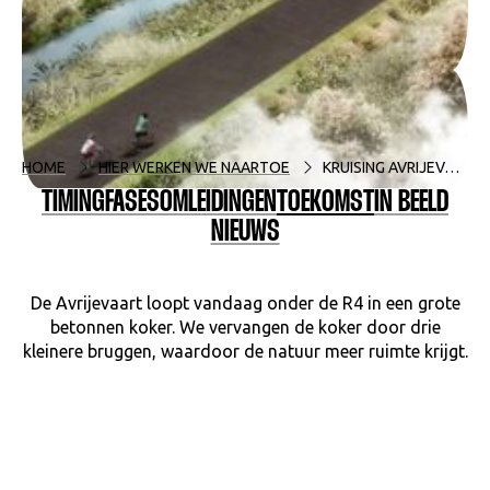
HOME
HIER WERKEN WE NAARTOE
KRUISING AVRIJEVAART
TIMING
FASES
OMLEIDINGEN
TOEKOMST
IN BEELD
NIEUWS
De Avrijevaart loopt vandaag onder de R4 in een grote
betonnen koker. We vervangen de koker door drie
kleinere bruggen, waardoor de natuur meer ruimte krijgt.