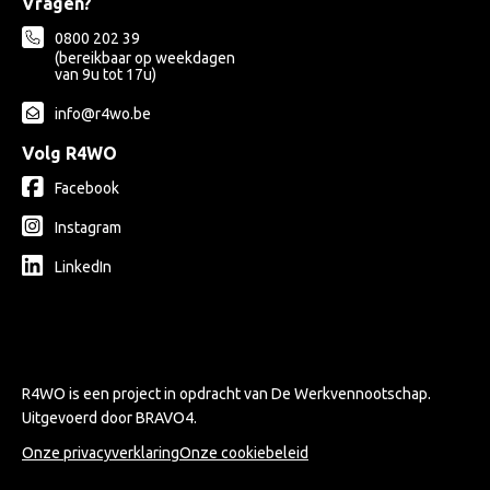
Vragen?
0800 202 39
(bereikbaar op weekdagen
van 9u tot 17u)
info@r4wo.be
Volg R4WO
Facebook
Instagram
LinkedIn
R4WO is een project in opdracht van
De Werkvennootschap
.
Uitgevoerd door
BRAVO4
.
Onze privacyverklaring
Onze cookiebeleid