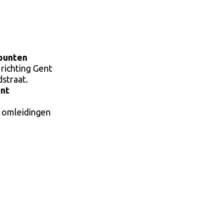
ppunten
 richting Gent
straat.
unt
t omleidingen