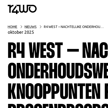
HOME
NIEUWS
R4 WEST – NACHTELIJKE ONDERHOUDSWERKEN AAN KNOOPPUNTEN RIEMESTEENWEG EN DROGENBROODSTRAAT- NACHTEN VAN 5 OP 6 NOVEMBER EN 6 OP 7 NOVEMBER 2025
oktober 2025
R4 WEST – NAC
ONDERHOUDSWE
KNOOPPUNTEN R