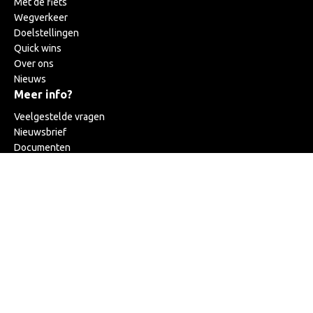
Met de fiets
Wegverkeer
Doelstellingen
Quick wins
Over ons
Nieuws
Meer info?
Veelgestelde vragen
Nieuwsbrief
Documenten
Contact
Vragen?
0800 202 39
(bereikbaar op weekdagen
van 9u tot 17u)
info@r4wo.be
Volg R4WO
Facebook