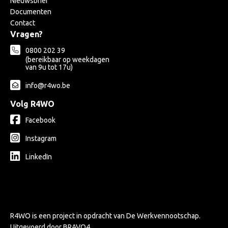
Nieuwsbrief
Documenten
Contact
Vragen?
0800 202 39
(bereikbaar op weekdagen
van 9u tot 17u)
info@r4wo.be
Volg R4WO
Facebook
Instagram
LinkedIn
R4WO is een project in opdracht van
De Werkvennootschap
.
Uitgevoerd door
BRAVO4
.