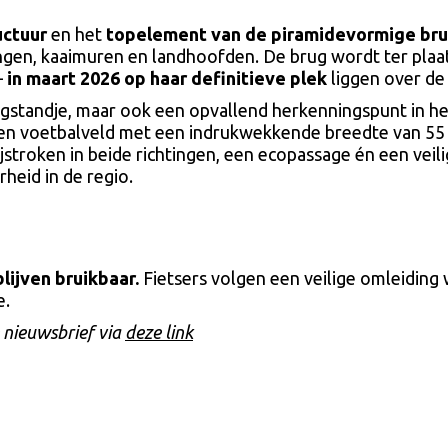
uctuur
en het
topelement van de piramidevormige br
gen, kaaimuren en landhoofden. De brug wordt ter plaa
–
in maart 2026 op haar definitieve plek
liggen over de
gstandje, maar ook een opvallend herkenningspunt in he
een voetbalveld met een indrukwekkende breedte van 55
jstroken in beide richtingen, een ecopassage én een veili
heid in de regio.
lijven bruikbaar.
Fietsers volgen een veilige omleiding 
e.
de nieuwsbrief via
deze link