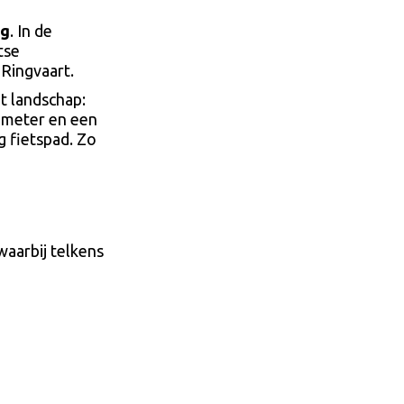
ug
. In de
tse
 Ringvaart.
t landschap:
 meter en een
g fietspad. Zo
waarbij telkens