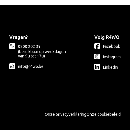
Vragen?
Volg R4WO
0800 202 39
Facebook
(bereikbaar op weekdagen
van 9u tot 17u)
Instagram
info@r4wo.be
LinkedIn
Onze privacyverklaring
Onze cookiebeleid